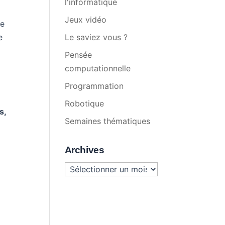
l'informatique
Jeux vidéo
de
e
Le saviez vous ?
Pensée
computationnelle
Programmation
Robotique
s,
Semaines thématiques
d
Archives
Archives