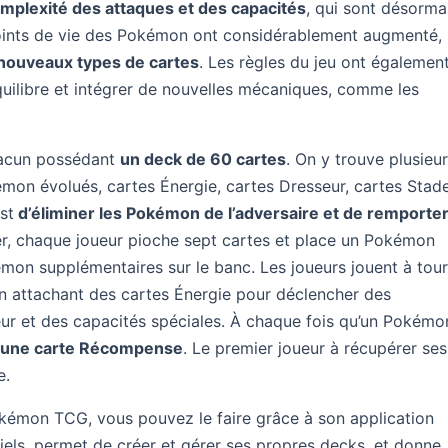
omplexité des attaques et des capacités
, qui sont désorma
 points de vie des Pokémon ont considérablement augmenté,
nouveaux types de cartes
. Les règles du jeu ont égalemen
quilibre et intégrer de nouvelles mécaniques, comme les
chacun possédant
un deck de 60 cartes
. On y trouve plusieu
mon évolués, cartes Énergie, cartes Dresseur, cartes Stade
est
d’éliminer les Pokémon de l’adversaire et de remporte
, chaque joueur pioche sept cartes et place un Pokémon
okémon supplémentaires sur le banc. Les joueurs jouent à tou
n attachant des cartes Énergie pour déclencher des
seur et des capacités spéciales. À chaque fois qu’un Pokémo
e une carte Récompense
. Le premier joueur à récupérer ses
e.
okémon TCG, vous pouvez le faire grâce à son application
oriels, permet de créer et gérer ses propres decks, et donne