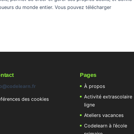
joueurs du monde entier. Vous pouvez télécharger
ntact
Pages
fo@codelearn.fr
À propos
Activité extrascolaire
éférences des cookies
ligne
Ateliers vacances
Codelearn à l’école
primaire