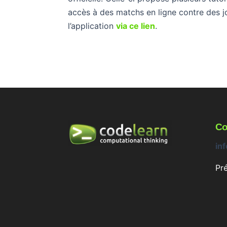
accès à des matchs en ligne contre des 
l’application
via ce lien
.
Co
in
Pr