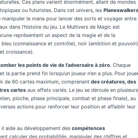
naturelles. Ces plans varient énormément, allant de mondes
stopiques ou futuristes. Dans cet univers, les
Planeswalker
 manipuler le mana pour lancer des sorts et voyager entre
ux dans l’histoire du jeu. Le Multivers de Magic est
acune représentant un aspect de la magie et de la
, bleu (connaissance et contrôle), noir (ambition et pouvoir)
et croissance).
 tomber les points de vie de l’adversaire à zéro
. Chaque
la partie prend fin lorsqu’un joueur n’en a plus. Pour jouer
deck de 60 cartes maximum, comprenant
des créatures, des
utres cartes
aux effets variés. Le jeu se déroule en plusieur
etien, pioche, phase principale, combat et phase finale), au
verses actions pour renforcer leur position et affaiblir leur
 il aide au développement des
compétences
vent calculer des probabilités, manipuler des chiffres et