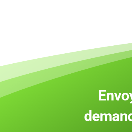
Envo
demand