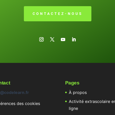
CONTACTEZ-NOUS
tact
Pages
o@codelearn.fr
À propos
Activité extrascolaire e
férences des cookies
ligne