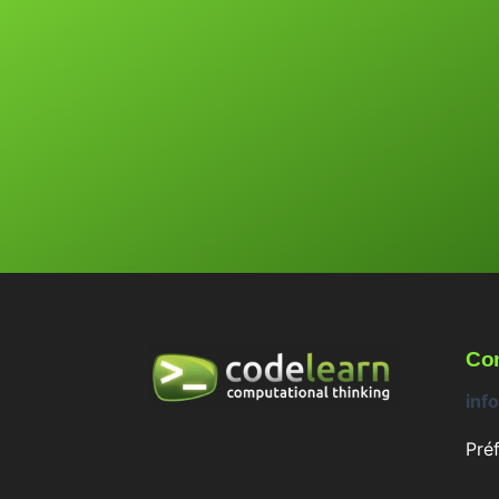
Con
inf
Pré