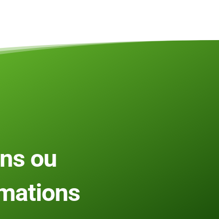
ns ou
mations