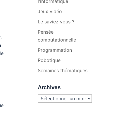
l'informatique
Jeux vidéo
Le saviez vous ?
Pensée
s
computationnelle
a
Programmation
de
Robotique
Semaines thématiques
Archives
a
Archives
ue